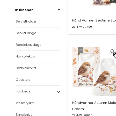
IHR tilbehør
Hånd Varmer Bedtime Sto
Servietholder
29-HW1017700
Serviet Ringe
Bordløber/duge
Hør Kollektion
Dækkeserviet
Coasters
Forklæde
Håndvarmer Autumn Mel
Viskestykker
Cream
Smørknive
29-HW1120660