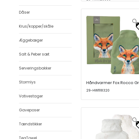
Dåser
Krus/kopper/skåle
Æggebæger
Salt & Peber sæt
Serveringsbakker
Stormlys
Håndvarmer Fox Rocco G
29-HW1118320
Votivestager
Gaveposer
Tændstikker
TeaTowel