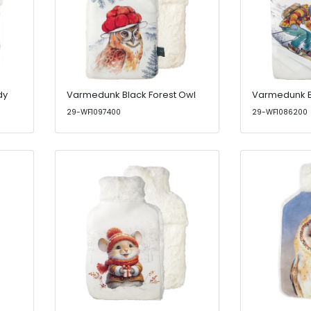
dy
Varmedunk Black Forest Owl
Varmedunk Bl
29-WF1097400
29-WF1086200