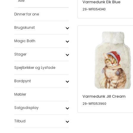
Alle
Varmedunk Elk Blue
29-WF1054340
Dinner for one
Brugskunst
Magic Bath
Stager
Spejlbrikker og Lysfade
Bordpynt
Møbler
Varmedunk Jill Cream
29-WF1053960
Salgsdisplay
Tilbud