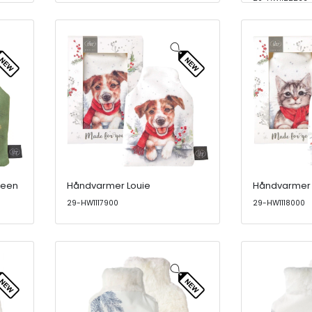
reen
Håndvarmer Louie
Håndvarmer
29-HW1117900
29-HW1118000