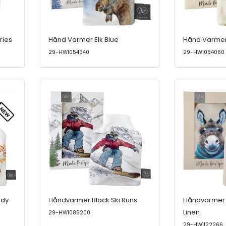
ries
Hånd Varmer Elk Blue
Hånd Varmer
29-HW1054340
29-HW1054060
ody
Håndvarmer Black Ski Runs
Håndvarmer 
Linen
29-HW1086200
29-HW1122266