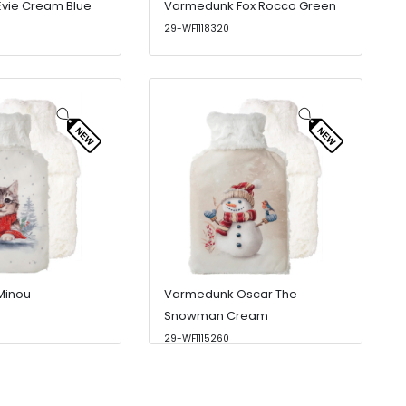
vie Cream Blue
Varmedunk Fox Rocco Green
29-WF1118320
Minou
Varmedunk Oscar The
Snowman Cream
29-WF1115260