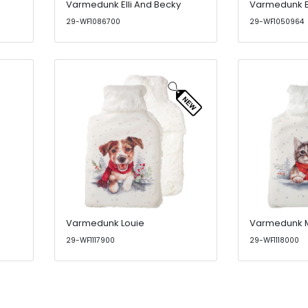
Varmedunk Elli And Becky
Varmedunk E
29-WF1086700
29-WF1050964
Varmedunk Louie
Varmedunk 
29-WF1117900
29-WF1118000