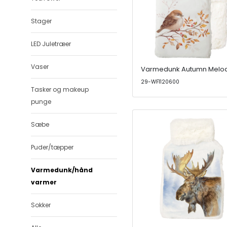
Stager
LED Juletræer
Vaser
Varmedunk Autumn Melo
29-WF1120600
Tasker og makeup
punge
Sæbe
Puder/tæpper
Varmedunk/hånd
varmer
Sokker