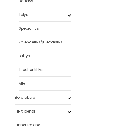
Bedelys
Telys
Special lys
Kalenderlys/juletræslys
Laklys
Tilbehør til lys
Alle
Bordløbere
IHR tilbehør
Dinner for one