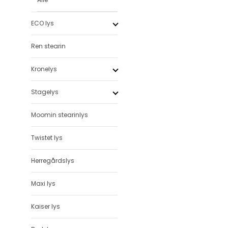
ECO lys
Ren stearin
Kronelys
Stagelys
Moomin stearinlys
Twistet lys
Herregårdslys
Maxi lys
Kaiser lys