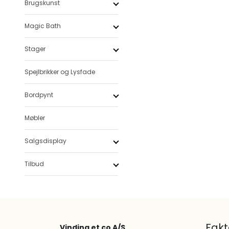
Brugskunst
Magic Bath
Stager
Spejlbrikker og Lysfade
Bordpynt
Møbler
Salgsdisplay
Tilbud
Fak
Vinding et co A/S