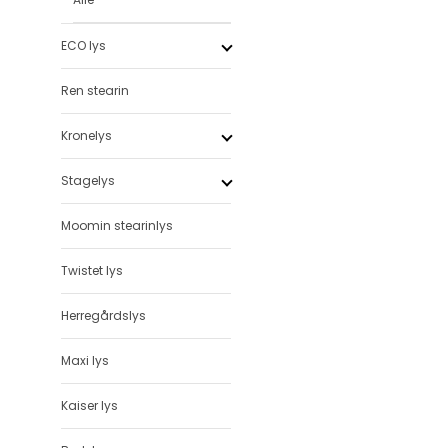
ECO lys
Ren stearin
Kronelys
Stagelys
Moomin stearinlys
Twistet lys
Herregårdslys
Maxi lys
Kaiser lys