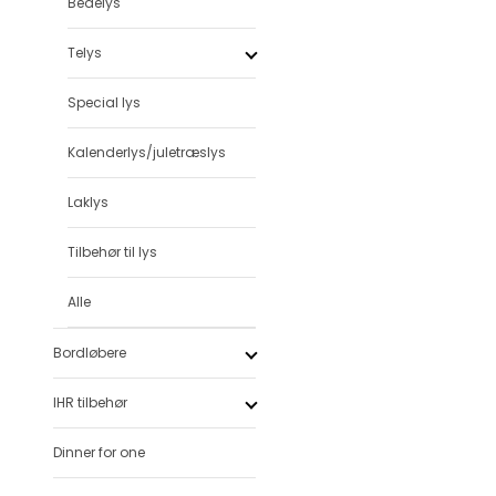
Bedelys
Telys
Special lys
Kalenderlys/juletræslys
Laklys
Tilbehør til lys
Alle
Bordløbere
IHR tilbehør
Dinner for one