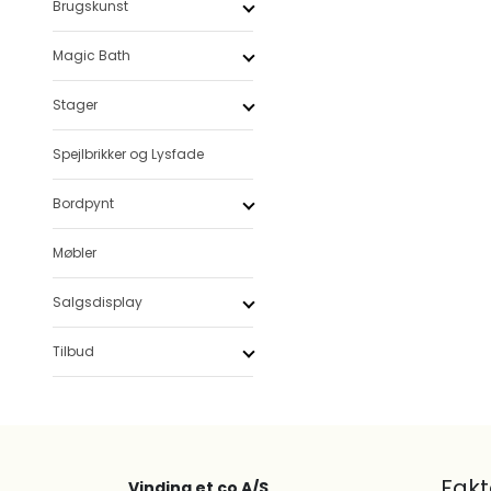
Brugskunst
Magic Bath
Stager
Spejlbrikker og Lysfade
Bordpynt
Møbler
Salgsdisplay
Tilbud
Fak
Vinding et co A/S