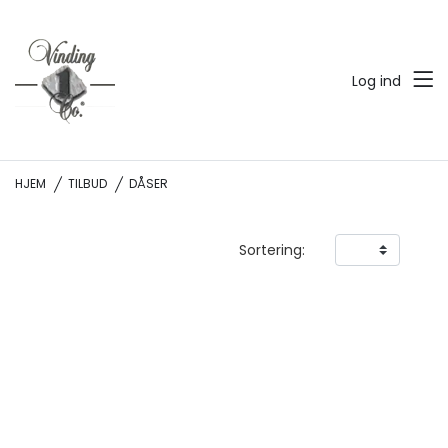
Log ind
HJEM
TILBUD
DÅSER
Sortering: