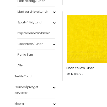
Fødselsdag/Lunch
Mad og drikke/Lunch
Sport-fritid/Lunch
Papir lommetørklæder
Copenrath/Lunch
Picnic Tern
Alle
Linen Yellow Lunch
29-1049670L
Textile Touch
Cameo/præget
servietter
Moomin