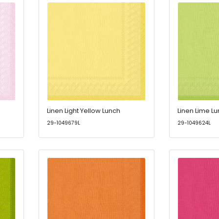
Linen Light Yellow Lunch
Linen Lime L
29-1049679L
29-1049624L