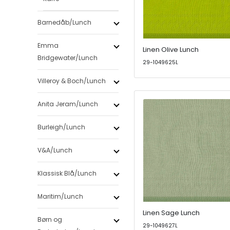
Barnedåb/Lunch
Emma
Linen Olive Lunch
Bridgewater/Lunch
29-1049625L
Villeroy & Boch/Lunch
Anita Jeram/Lunch
Burleigh/Lunch
V&A/Lunch
Klassisk Blå/Lunch
Maritim/Lunch
Linen Sage Lunch
Børn og
29-1049627L