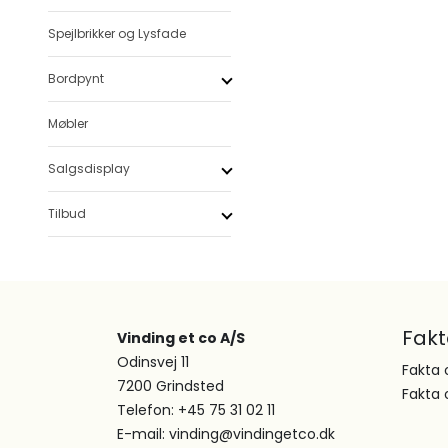
Spejlbrikker og Lysfade
Bordpynt
Møbler
Salgsdisplay
Tilbud
Fak
Vinding et co A/S
Odinsvej 11
Fakta 
7200 Grindsted
Fakta 
Telefon: +45 75 31 02 11
E-mail: vinding@vindingetco.dk