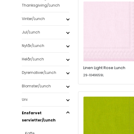
Thanksgiving/Lunch
Vinter/Lunch
Jul/Lunch
Nytår/Lunch
Helår/Lunch
Linen Light Rose Lunch
Dyremotiver/Lunch
29-1049659L
Blomster/Lunch
Uni
Ensfarvet
servietter/Lunch
Kaffe