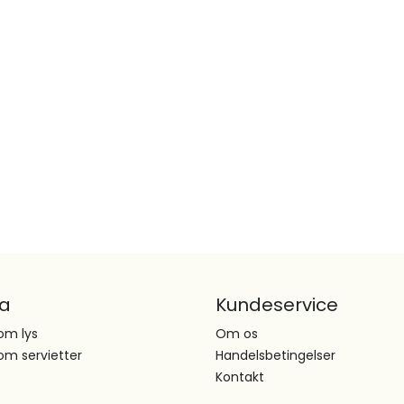
ta
Kundeservice
om lys
Om os
om servietter
Handelsbetingelser
Kontakt