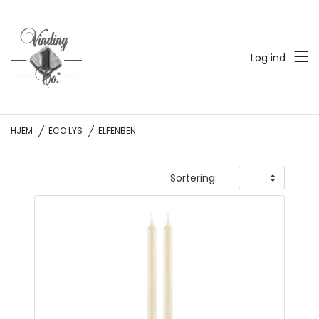
Log ind
HJEM
ECO LYS
ELFENBEN
Sortering: