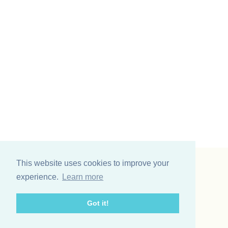
This website uses cookies to improve your
Vinding et co A/S
experience.
Learn more
Odinsvej 11
7200 Grindsted
Got it!
Telefon: +45 75 31 02 11
E-mail: vinding@vindingetco.dk