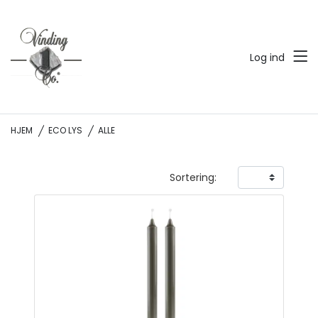
Log ind
HJEM
ECO LYS
ALLE
Sortering: