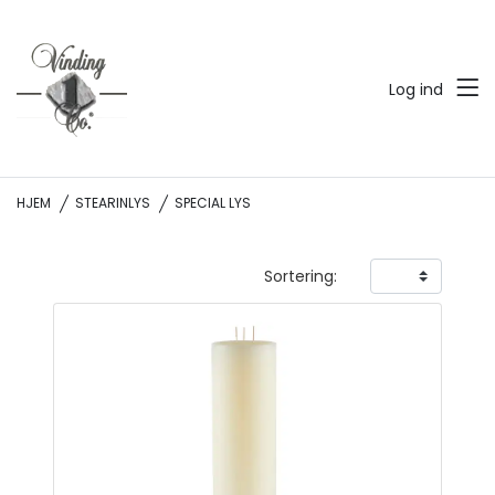
Log ind
HJEM
STEARINLYS
SPECIAL LYS
Sortering: