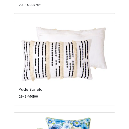
29-SKJ907702
Pude Sanela
29-SKV10100