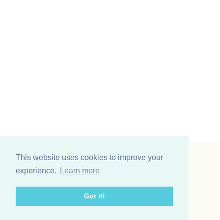
This website uses cookies to improve your
Vinding et co A/S
experience.
Learn more
Odinsvej 11
7200 Grindsted
Got it!
Telefon: +45 75 31 02 11
E-mail: vinding@vindingetco.dk