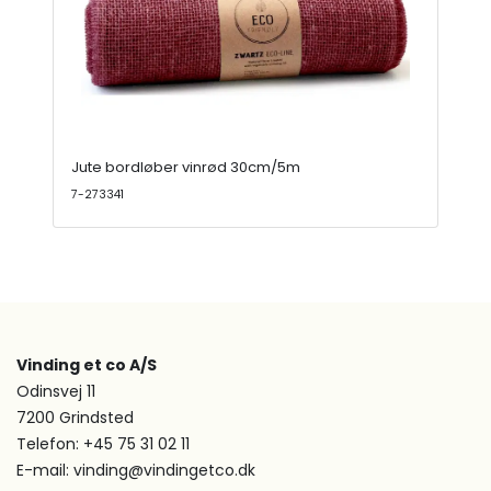
Jute bordløber vinrød 30cm/5m
7-273341
Vinding et co A/S
Odinsvej 11
7200 Grindsted
Telefon: +45 75 31 02 11
E-mail: vinding@vindingetco.dk