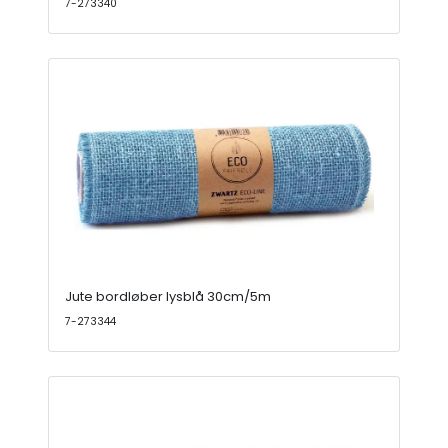
7-273340
Jute bordløber lysblå 30cm/5m
7-273344