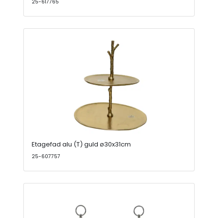
25-617765
Etagefad alu (T) guld ø30x31cm
25-607757