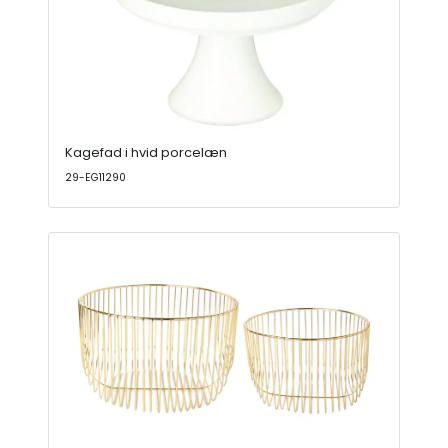
Kagefad i hvid porcelæn
29-EG11290