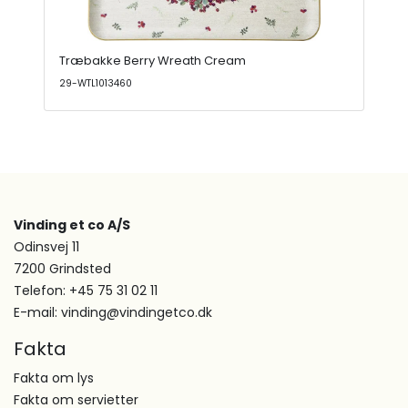
Træbakke Berry Wreath Cream
29-WTL1013460
Vinding et co A/S
Odinsvej 11
7200 Grindsted
Telefon: +45 75 31 02 11
E-mail: vinding@vindingetco.dk
Fakta
Fakta om lys
Fakta om servietter