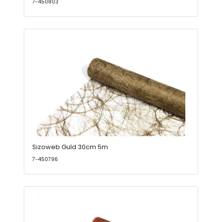
7-450803
Sizoweb Guld 30cm 5m
7-450796