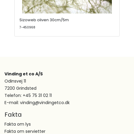
Sizoweb oliven 30cm/5m
7-450968
Vinding et co A/S
Odinsvej 11
7200 Grindsted
Telefon: +45 75 31 02 11
E-mail: vinding@vindingetco.dk
Fakta
Fakta om lys
Fakta om servietter