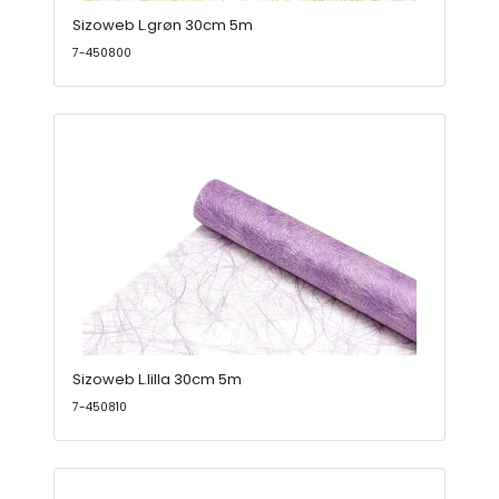
Sizoweb L.grøn 30cm 5m
7-450800
Sizoweb L.lilla 30cm 5m
7-450810