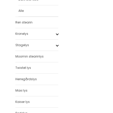
Alle
Ren stearin
Kronelys
Stagelys
Moomin stearinlys
Twistet lys
Herregårdslys
Maxi lys
Kaiser lys