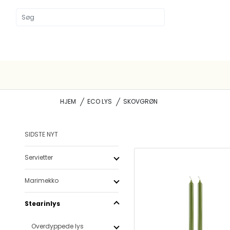
HJEM
ECO LYS
SKOVGRØN
SIDSTE NYT
Servietter
Marimekko
Stearinlys
Overdyppede lys