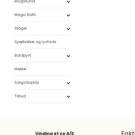
Brugskunst
Magic Bath
Stager
Spejlbrikker og Lysfade
Bordpynt
Møbler
Salgsdisplay
Tilbud
Fak
Vinding et co A/S