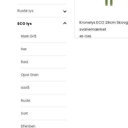
Rustik lys
Kronelys ECO 28cm Skovg
ECO lys
svanemærket
Mørk Grå
48-1345
Hør
Rød
Opal Grøn
Isblå
Nude
Sort
Elfenben