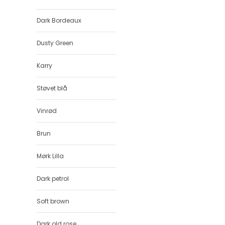
Dark Bordeaux
Dusty Green
Karry
Støvet blå
Vinrød
Brun
Mørk Lilla
Dark petrol
Soft brown
Dark old rose