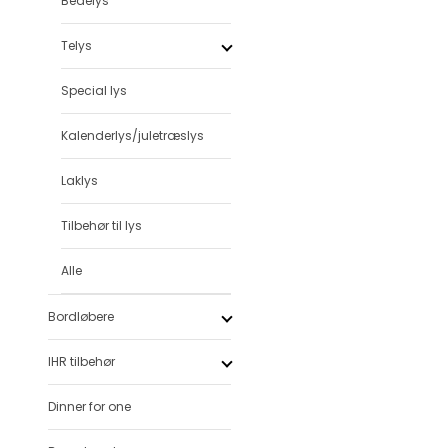
Bedelys
Telys
Special lys
Kalenderlys/juletræslys
Laklys
Tilbehør til lys
Alle
Bordløbere
IHR tilbehør
Dinner for one