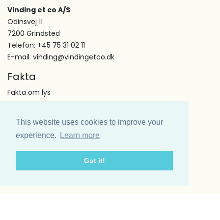
Vinding et co A/S
Odinsvej 11
7200 Grindsted
Telefon: +45 75 31 02 11
E-mail: vinding@vindingetco.dk
Fakta
Fakta om lys
Fakta om servietter
Kundeservice
This website uses cookies to improve your
Om os
experience.
Learn more
Handelsbetingelser
Kontakt
Got it!