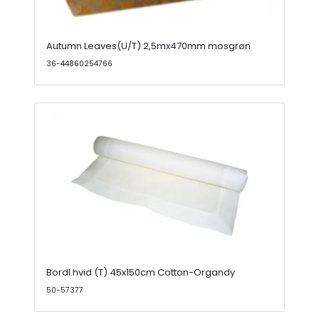
Autumn Leaves(U/T) 2,5mx470mm mosgrøn
36-44860254766
Bordl.hvid (T) 45x150cm Cotton-Organdy
50-57377