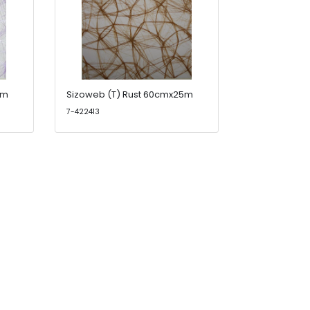
5m
Sizoweb (T) Rust 60cmx25m
7-422413