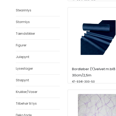
Stearinlys
Stormlys
Tændstikker
Figurer
Julepynt
Lysestager
Bordløber (T)velvet m.blå
30cm/2,5m
Strøpynt
47-9341-300-50
Krukker/Vaser
Tilbehør til lys
Deko fade