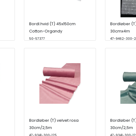
Bordl.hvid (T) 45x150cm
Bordløber (T)
Cotton-Organdy
30cmx4m
50-57377
47-9462-300-2
Bordløber (T) velvet rosa
Bordløber (T
30cm/2,5m
30cm/2,5m
47-9341-300-125
47-9341-300-12