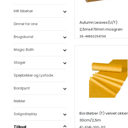
IHR tilbehør
Autumn Leaves(U/T)
Dinner for one
2,5mx470mm mosgrøn
Brugskunst
36-44860254766
Magic Bath
Stager
Spejlbrikker og Lysfade
Bordpynt
Møbler
Bordløber (T) velvet okker
Salgsdisplay
30cm/2,5m
Tilbud
47-9341-300-313