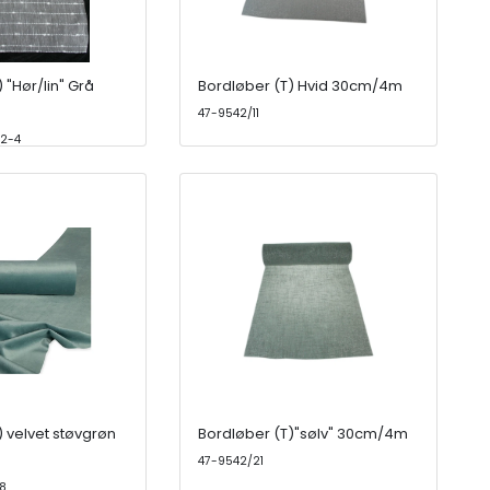
 "Hør/lin" Grå
Bordløber (T) Hvid 30cm/4m
47-9542/11
2-4
) velvet støvgrøn
Bordløber (T)"sølv" 30cm/4m
47-9542/21
8