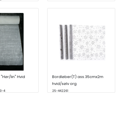
"Hør/lin" Hvid
Bordløber(T) ass.35cmx2m
hvid/sølv org.
0-4
25-442261