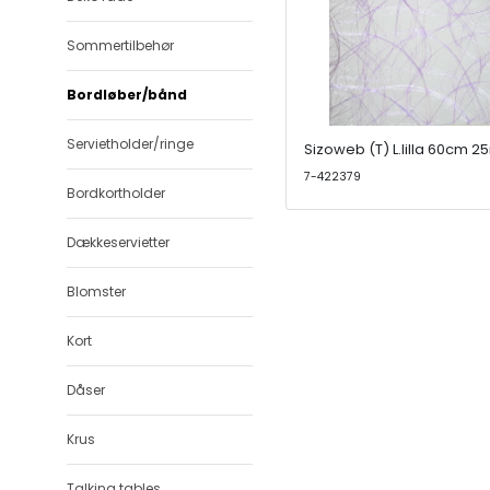
Sommertilbehør
Bordløber/bånd
Servietholder/ringe
Sizoweb (T) L.lilla 60cm 2
7-422379
Bordkortholder
Dækkeservietter
Blomster
Kort
Dåser
Krus
Talking tables