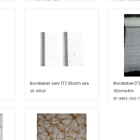
Bordløber sølv (T) 35x2m ass
Bordløber(T) 
30cmx4m
25-611129
47-9462-300-7