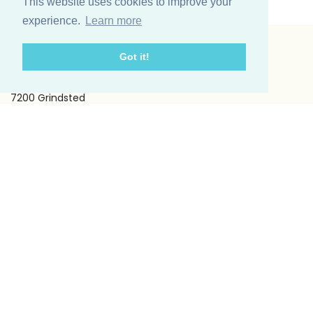
This website uses cookies to improve your
experience.
Learn more
Got it!
Vinding et co A/S
Odinsvej 11
7200 Grindsted
Telefon: +45 75 31 02 11
E-mail: vinding@vindingetco.dk
Fakta
Fakta om lys
Fakta om servietter
Kundeservice
Om os
Handelsbetingelser
Kontakt